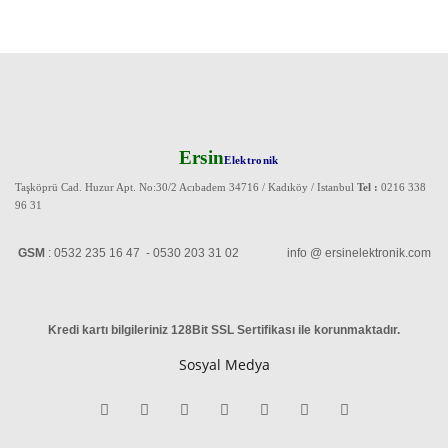
Ersin
Elektronik
Taşköprü Cad. Huzur Apt. No:30/2 Acıbadem 34716 / Kadıköy / Istanbul
Tel :
0216 338
96 31
GSM
: 0532 235 16 47 - 0530 203 31 02 info @ ersinelektronik.com
Kredi kartı bilgileriniz 128Bit SSL Sertifikası ile korunmaktadır
.
Sosyal Medya