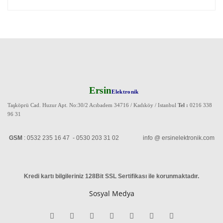
Ersin
Elektronik
Taşköprü Cad. Huzur Apt. No:30/2 Acıbadem 34716 / Kadıköy / Istanbul
Tel :
0216 338
96 31
GSM
: 0532 235 16 47 - 0530 203 31 02 info @ ersinelektronik.com
Kredi kartı bilgileriniz 128Bit SSL Sertifikası ile korunmaktadır
.
Sosyal Medya