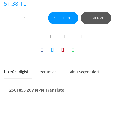
51,38 TL
SEPETE EKLE
HEMEN AL
Ürün Bilgisi
Yorumlar
Taksit Seçenekleri
Ön
2SC1855 20V NPN Transisto
r