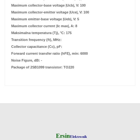
Maximum collector-base voltage |Ucb|, V: 100
Maximum collector-emitter voltage |Uce|, V: 100
Maximum emitter-base voltage |Ueb|, V: 5
Maximum collector current |Ic max|, A: 8
Maksimalna temperatura (Tj), °C: 175
Transition frequency (ft), MHz:
Collector capacitance (Cc), pF:
Forward current transfer ratio (hFE), min: 6000
Noise Figure, dB: -
Package of 2SB1099 transistor: TO220
Ersin
Elektronik