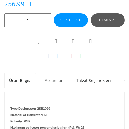
256,99 TL
SEPETE EKLE
HEMEN AL
Ürün Bilgisi
Yorumlar
Taksit Seçenekleri
Ön
Type Designator: 2SB1099
Material of transistor: Si
Polarity: PNP
Maximum collector power dissipation (Pc), W: 25