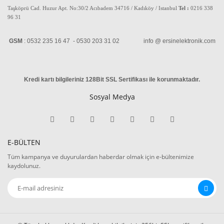
Taşköprü Cad. Huzur Apt. No:30/2 Acıbadem 34716 / Kadıköy / Istanbul
Tel :
0216 338
96 31
GSM
: 0532 235 16 47 - 0530 203 31 02 info @ ersinelektronik.com
Kredi kartı bilgileriniz 128Bit SSL Sertifikası ile korunmaktadır
.
Sosyal Medya
E-BÜLTEN
Tüm kampanya ve duyurulardan haberdar olmak için e-bültenimize
kaydolunuz.