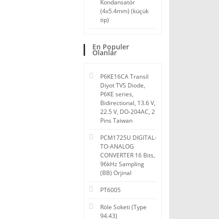
Kondansatör
(4x5.4mm) (küçük
tip)
En Populer
Olanlar
P6KE16CA Transil
Diyot TVS Diode,
P6KE series,
Bidirectional, 13.6 V,
22.5 V, DO-204AC, 2
Pins Taiwan
PCM1725U DIGITAL-
TO-ANALOG
CONVERTER 16 Bits,
96kHz Sampling
(BB) Orjinal
PT6005
Röle Soketi (Type
94.43)