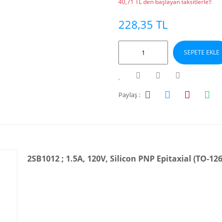
40,71 TL den başlayan taksitlerle!!
228,35 TL
SEPETE EKLE
Paylaş :
2SB1012 ; 1.5A, 120V, Silicon PNP Epitaxial (TO-1