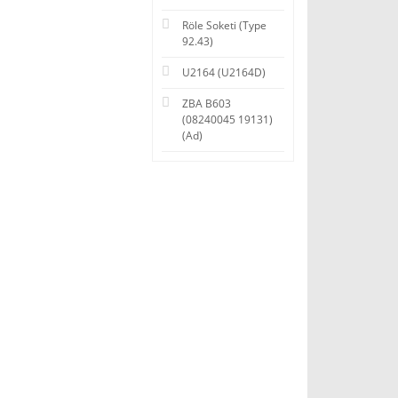
Röle Soketi (Type
92.43)
U2164 (U2164D)
ZBA B603
(08240045 19131)
(Ad)