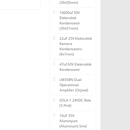
(30x50mm)
10000uf 50V
Elektrolitik
Kondansatör
(30x51mm)
22uF 25V Elektrolitik
Kamera
Kondansatörü
(6x7mm)
47uf 63V Elektrolitik
Kondansatör
LM358N Dual
Operational
Amplifier (Orjinal)
G5LA-1 24VDC Röle
(5 Pinli)
10uF 35V
Alüminyum
(Aluminum) Smd