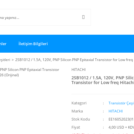
nler
İletişim Bilgileri
şitleri
2SB1012 / 1.5A, 120V, PNP Silicon PNP Epitaxial Transistor for Low freq 
HITACHI
2SB1012 / 1.5A, 120V, PNP Sili
Transistor for Low freq Hitachi
Kategori
Transistör Çeşit
Marka
HITACHI
Stok Kodu
EE16052023(I1
Fiyat
4,00 USD + KD