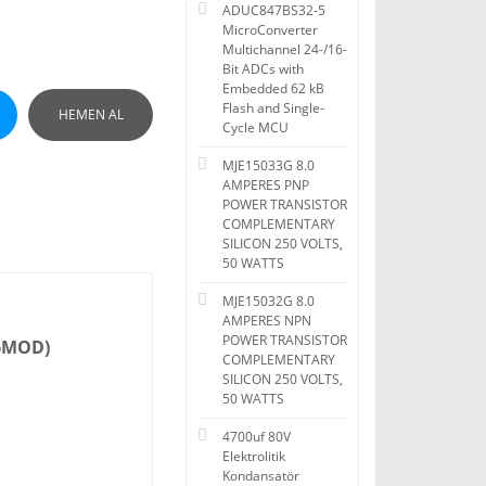
ADUC847BS32-5
MicroConverter
Multichannel 24-/16-
Bit ADCs with
Embedded 62 kB
Flash and Single-
HEMEN AL
Cycle MCU
MJE15033G 8.0
AMPERES PNP
POWER TRANSISTOR
COMPLEMENTARY
SILICON 250 VOLTS,
50 WATTS
MJE15032G 8.0
AMPERES NPN
POWER TRANSISTOR
26MOD)
COMPLEMENTARY
SILICON 250 VOLTS,
50 WATTS
4700uf 80V
Elektrolitik
Kondansatör