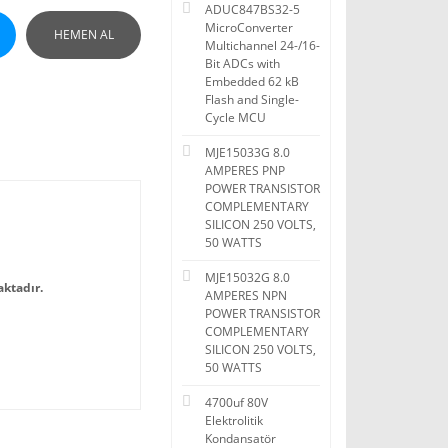
ADUC847BS32-5
MicroConverter
HEMEN AL
Multichannel 24-/16-
Bit ADCs with
Embedded 62 kB
Flash and Single-
Cycle MCU
MJE15033G 8.0
AMPERES PNP
POWER TRANSISTOR
COMPLEMENTARY
SILICON 250 VOLTS,
50 WATTS
MJE15032G 8.0
ktadır.
AMPERES NPN
POWER TRANSISTOR
COMPLEMENTARY
SILICON 250 VOLTS,
50 WATTS
4700uf 80V
Elektrolitik
Kondansatör