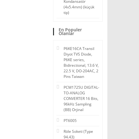
Kondansatör
(4x5.4mm) (küçük
tip)
En Populer
Olanlar
P6KE16CA Transil
Diyot TVS Diode,
P6KE series,
Bidirectional, 13.6 V,
22.5 V, DO-204AC, 2
Pins Taiwan
PCM1725U DIGITAL-
TO-ANALOG
CONVERTER 16 Bits,
96kHz Sampling
(BB) Orjinal
PT6005
Röle Soketi (Type
94.43)