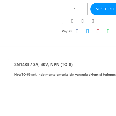
SEPETE EKLE
Paylaş :
2N1483 / 3A, 40V, NPN (TO-8)
Not: TO-66 şeklinde montelemeniz için yanında eklentisi bulunma