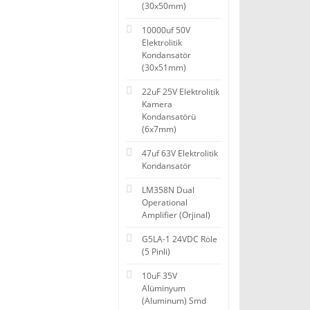
(30x50mm)
10000uf 50V
Elektrolitik
Kondansatör
(30x51mm)
22uF 25V Elektrolitik
Kamera
Kondansatörü
(6x7mm)
47uf 63V Elektrolitik
Kondansatör
LM358N Dual
Operational
Amplifier (Orjinal)
G5LA-1 24VDC Röle
(5 Pinli)
10uF 35V
Alüminyum
(Aluminum) Smd