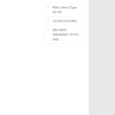
Röle Soketi (Type
92.43)
U2164 (U2164D)
ZBA B603
(08240045 19131)
(Ad)