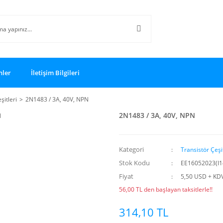
nler
İletişim Bilgileri
şitleri
2N1483 / 3A, 40V, NPN
2N1483 / 3A, 40V, NPN
Kategori
Transistör Çeşit
Stok Kodu
EE16052023(I1
Fiyat
5,50 USD + KD
56,00 TL den başlayan taksitlerle!!
314,10 TL