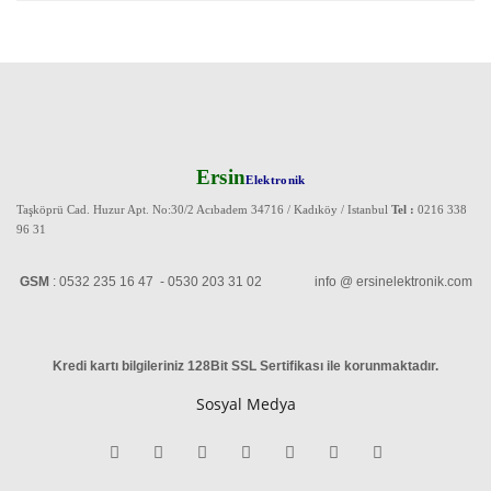
Ersin
Elektronik
Taşköprü Cad. Huzur Apt. No:30/2 Acıbadem 34716 / Kadıköy / Istanbul
Tel :
0216 338
96 31
GSM
: 0532 235 16 47 - 0530 203 31 02 info @ ersinelektronik.com
Kredi kartı bilgileriniz 128Bit SSL Sertifikası ile korunmaktadır
.
Sosyal Medya