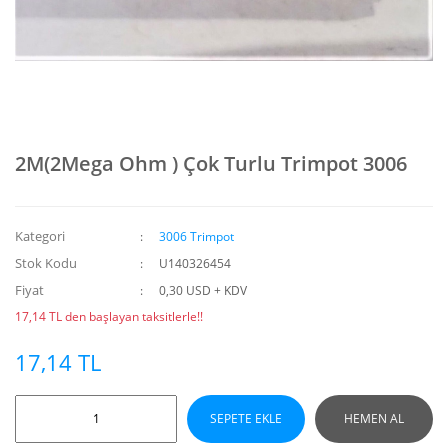
2M(2Mega Ohm ) Çok Turlu Trimpot 3006
Kategori
3006 Trimpot
Stok Kodu
U140326454
Fiyat
0,30 USD + KDV
17,14 TL den başlayan taksitlerle!!
17,14 TL
SEPETE EKLE
HEMEN AL