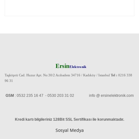
Ersin
Elektronik
Taşköprü Cad. Huzur Apt. No:30/2 Acıbadem 34716 / Kadıköy / Istanbul
Tel :
0216 338
96 31
GSM
: 0532 235 16 47 - 0530 203 31 02 info @ ersinelektronik.com
Kredi kartı bilgileriniz 128Bit SSL Sertifikası ile korunmaktadır
.
Sosyal Medya