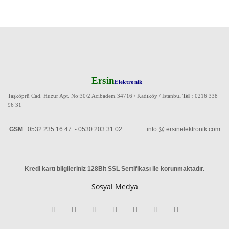
Ersin
Elektronik
Taşköprü Cad. Huzur Apt. No:30/2 Acıbadem 34716 / Kadıköy / Istanbul
Tel :
0216 338
96 31
GSM
: 0532 235 16 47 - 0530 203 31 02 info @ ersinelektronik.com
Kredi kartı bilgileriniz 128Bit SSL Sertifikası ile korunmaktadır
.
Sosyal Medya