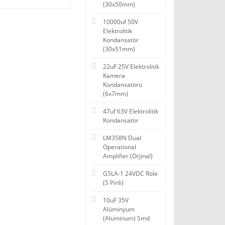
(30x50mm)
10000uf 50V
Elektrolitik
Kondansatör
(30x51mm)
22uF 25V Elektrolitik
Kamera
Kondansatörü
(6x7mm)
47uf 63V Elektrolitik
Kondansatör
LM358N Dual
Operational
Amplifier (Orjinal)
G5LA-1 24VDC Röle
(5 Pinli)
10uF 35V
Alüminyum
(Aluminum) Smd