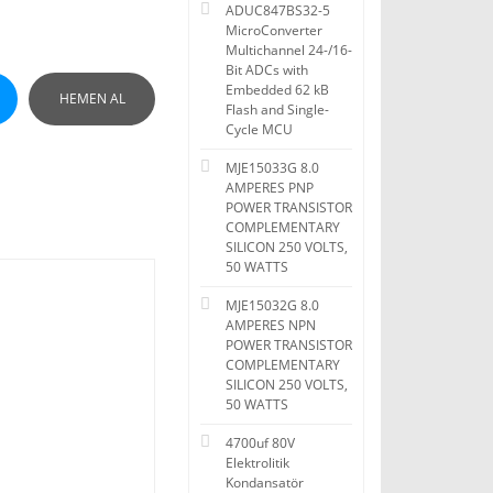
ADUC847BS32-5
MicroConverter
Multichannel 24-/16-
Bit ADCs with
Embedded 62 kB
HEMEN AL
Flash and Single-
Cycle MCU
MJE15033G 8.0
AMPERES PNP
POWER TRANSISTOR
COMPLEMENTARY
SILICON 250 VOLTS,
50 WATTS
MJE15032G 8.0
AMPERES NPN
POWER TRANSISTOR
COMPLEMENTARY
SILICON 250 VOLTS,
50 WATTS
4700uf 80V
Elektrolitik
Kondansatör