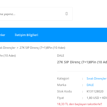
nler
İletişim Bilgileri
alı Dirençler
27K SIP Direnç (7+1)8Pin (10 Adet)
DALE
27K SIP Direnç (7+1)8Pin (10 Ad
Kategori
Sıralı Dirençler
Marka
DALE
Stok Kodu
K131128020
Fiyat
1,80 USD + KD
18,33 TL den başlayan taksitlerle!!