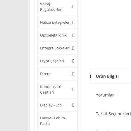
Voltaj
Regülatörleri
Hafıza Entegreler
Optoelektronik
Entegre Soketleri
Diyot Çeşitleri
Direnc
Ürün Bilgisi
Kondansatör
Çeşitleri
Yorumlar
Display - Lcd
Taksit Seçenekleri
Havya - Lehim -
Pasta