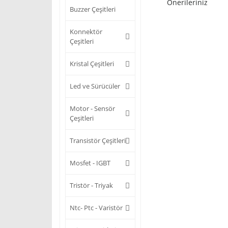
Önerileriniz
Buzzer Çeşitleri
Konnektör
Çeşitleri
Kristal Çeşitleri
Led ve Sürücüler
Motor - Sensör
Çeşitleri
Transistör Çeşitleri
Mosfet - IGBT
Tristör - Triyak
Ntc- Ptc - Varistör