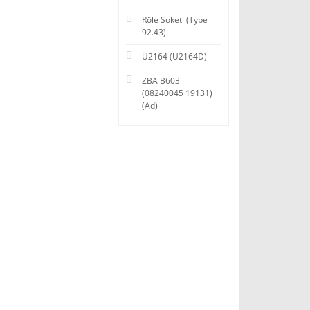
Röle Soketi (Type
92.43)
U2164 (U2164D)
ZBA B603
(08240045 19131)
(Ad)