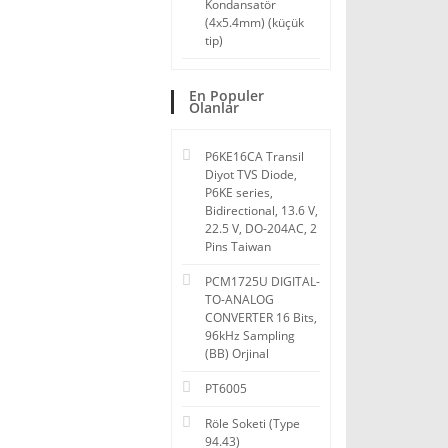
Kondansatör
(4x5.4mm) (küçük
tip)
En Populer
Olanlar
P6KE16CA Transil
Diyot TVS Diode,
P6KE series,
Bidirectional, 13.6 V,
22.5 V, DO-204AC, 2
Pins Taiwan
PCM1725U DIGITAL-
TO-ANALOG
CONVERTER 16 Bits,
96kHz Sampling
(BB) Orjinal
PT6005
Röle Soketi (Type
94.43)