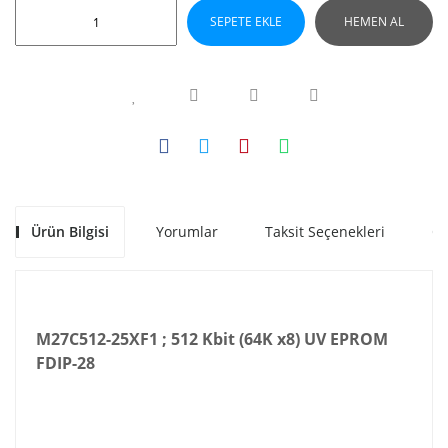
SEPETE EKLE
HEMEN AL
Ürün Bilgisi
Yorumlar
Taksit Seçenekleri
Ön
M27C512-25XF1 ; 512 Kbit (64K x8) UV EPROM
FDIP-28