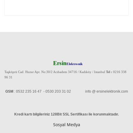
Ersin
Elektronik
Taşköprü Cad. Huzur Apt. No:30/2 Acıbadem 34716 / Kadıköy / Istanbul
Tel :
0216 338
96 31
GSM
: 0532 235 16 47 - 0530 203 31 02 info @ ersinelektronik.com
Kredi kartı bilgileriniz 128Bit SSL Sertifikası ile korunmaktadır
.
Sosyal Medya