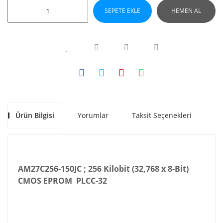
SEPETE EKLE
HEMEN AL
Ürün Bilgisi
Yorumlar
Taksit Seçenekleri
Ön
AM27C256-150JC ; 256 Kilobit (32,768 x 8-Bit)
CMOS EPROM PLCC-32