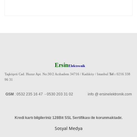
Ersin
Elektronik
Taşköprü Cad. Huzur Apt. No:30/2 Acıbadem 34716 / Kadıköy / Istanbul
Tel :
0216 338
96 31
GSM
: 0532 235 16 47 - 0530 203 31 02 info @ ersinelektronik.com
Kredi kartı bilgileriniz 128Bit SSL Sertifikası ile korunmaktadır
.
Sosyal Medya