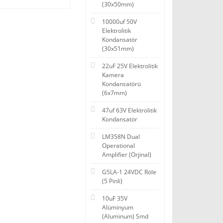
(30x50mm)
10000uf 50V
Elektrolitik
Kondansatör
(30x51mm)
22uF 25V Elektrolitik
Kamera
Kondansatörü
(6x7mm)
47uf 63V Elektrolitik
Kondansatör
LM358N Dual
Operational
Amplifier (Orjinal)
G5LA-1 24VDC Röle
(5 Pinli)
10uF 35V
Alüminyum
(Aluminum) Smd