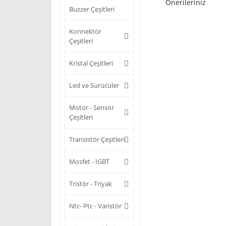
Önerileriniz
Buzzer Çeşitleri
Konnektör
Çeşitleri
Kristal Çeşitleri
Led ve Sürücüler
Motor - Sensör
Çeşitleri
Transistör Çeşitleri
Mosfet - IGBT
Tristör - Triyak
Ntc- Ptc - Varistör