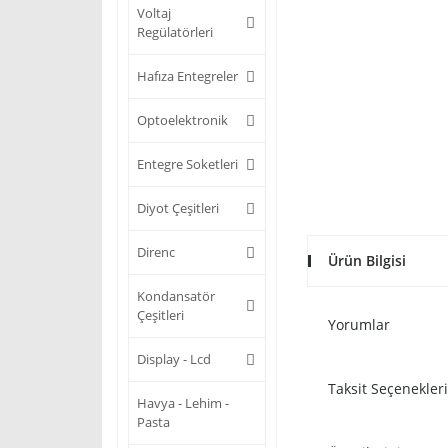
Voltaj
Regülatörleri
Hafıza Entegreler
Optoelektronik
Entegre Soketleri
Diyot Çeşitleri
Direnc
Ürün Bilgisi
Kondansatör
Çeşitleri
Yorumlar
Display - Lcd
Taksit Seçenekleri
Havya - Lehim -
Pasta