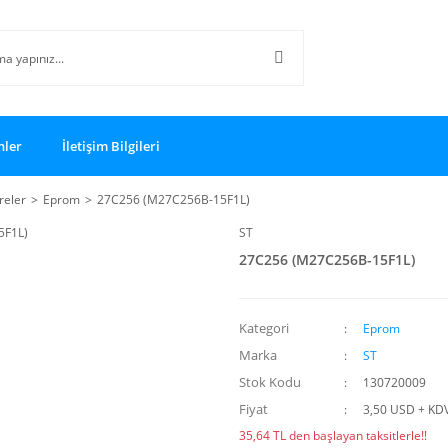
nler
İletişim Bilgileri
reler
Eprom
27C256 (M27C256B-15F1L)
ST
27C256 (M27C256B-15F1L)
Kategori
Eprom
Marka
ST
Stok Kodu
130720009
Fiyat
3,50 USD + KD
35,64 TL den başlayan taksitlerle!!