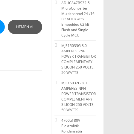
ADUC847BS32-5
MicroConverter
Multichannel 24-/16-
Bit ADCs with
Embedded 62 kB
HEMEN AL
Flash and Single-
Cycle MCU
MJE15033G 8.0
AMPERES PNP
POWER TRANSISTOR
COMPLEMENTARY
SILICON 250 VOLTS,
50 WATTS
MJE15032G 8.0
AMPERES NPN
POWER TRANSISTOR
COMPLEMENTARY
SILICON 250 VOLTS,
50 WATTS
4700uf 80V
Elektrolitik
Kondansatör