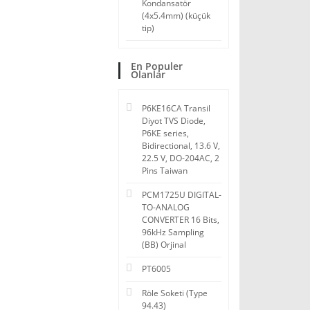
Kondansatör
(4x5.4mm) (küçük
tip)
En Populer
Olanlar
P6KE16CA Transil
Diyot TVS Diode,
P6KE series,
Bidirectional, 13.6 V,
22.5 V, DO-204AC, 2
Pins Taiwan
PCM1725U DIGITAL-
TO-ANALOG
CONVERTER 16 Bits,
96kHz Sampling
(BB) Orjinal
PT6005
Röle Soketi (Type
94.43)