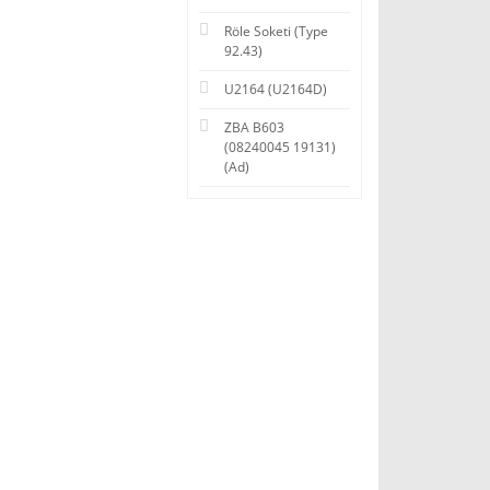
Röle Soketi (Type
92.43)
U2164 (U2164D)
ZBA B603
(08240045 19131)
(Ad)