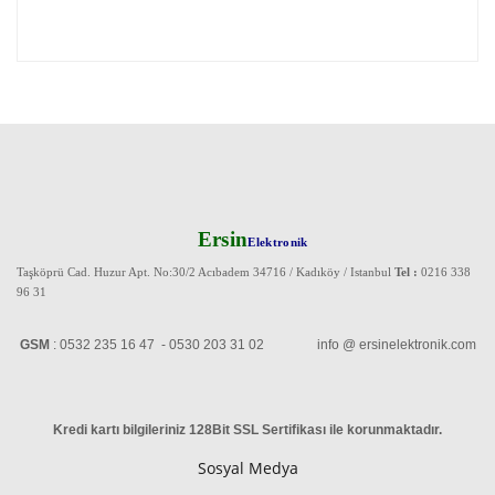
Ersin
Elektronik
Taşköprü Cad. Huzur Apt. No:30/2 Acıbadem 34716 / Kadıköy / Istanbul
Tel :
0216 338
96 31
GSM
: 0532 235 16 47 - 0530 203 31 02 info @ ersinelektronik.com
Kredi kartı bilgileriniz 128Bit SSL Sertifikası ile korunmaktadır
.
Sosyal Medya