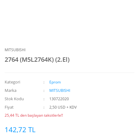
MITSUBISHI
2764 (M5L2764K) (2.El)
Kategori
Eprom
Marka
MITSUBISHI
Stok Kodu
130722020
Fiyat
2,50 USD + KDV
25,44 TL den başlayan taksitlerle!!
142,72 TL