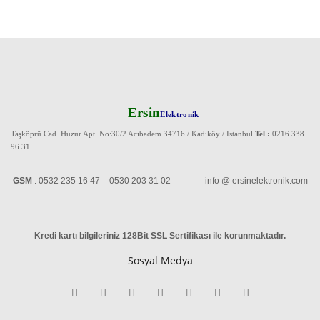
Ersin
Elektronik
Taşköprü Cad. Huzur Apt. No:30/2 Acıbadem 34716 / Kadıköy / Istanbul
Tel :
0216 338
96 31
GSM
: 0532 235 16 47 - 0530 203 31 02 info @ ersinelektronik.com
Kredi kartı bilgileriniz 128Bit SSL Sertifikası ile korunmaktadır
.
Sosyal Medya