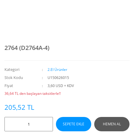
2764 (D2764A-4)
Kategori
2.El Ürünler
Stok Kodu
U150626015
Fiyat
3,60 USD + KDV
36,64 TL den başlayan taksitlerle!!
205,52 TL
SEPETE EKLE
HEMEN AL