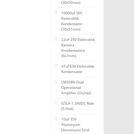
(30x50mm)
10000uf 50V
Elektrolitik
Kondansatör
(30x51mm)
22uF 25V Elektrolitik
Kamera
Kondansatörü
(6x7mm)
47uf 63V Elektrolitik
Kondansatör
LM358N Dual
Operational
Amplifier (Orjinal)
G5LA-1 24VDC Röle
(5 Pinli)
10uF 35V
Alüminyum
(Aluminum) Smd