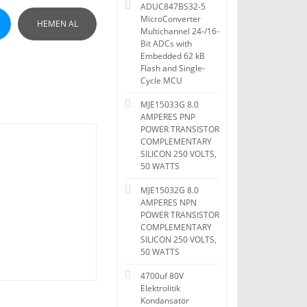
ADUC847BS32-5
MicroConverter
HEMEN AL
Multichannel 24-/16-
Bit ADCs with
Embedded 62 kB
Flash and Single-
Cycle MCU
MJE15033G 8.0
AMPERES PNP
POWER TRANSISTOR
COMPLEMENTARY
SILICON 250 VOLTS,
50 WATTS
MJE15032G 8.0
AMPERES NPN
POWER TRANSISTOR
COMPLEMENTARY
SILICON 250 VOLTS,
50 WATTS
4700uf 80V
Elektrolitik
Kondansatör