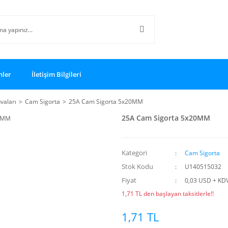
nler
İletişim Bilgileri
vaları
Cam Sigorta
25A Cam Sigorta 5x20MM
25A Cam Sigorta 5x20MM
Kategori
Cam Sigorta
Stok Kodu
U140515032
Fiyat
0,03 USD + KD
1,71 TL den başlayan taksitlerle!!
1,71 TL