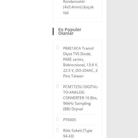
Kondansatör
(4x5.4mm) (küçük
tip)
En Populer
Olanlar
P6KE16CA Transil
Diyot TVS Diode,
P6KE series,
Bidirectional, 13.6 V,
22.5 V, DO-204AC, 2
Pins Taiwan
PCM1725U DIGITAL-
TO-ANALOG
CONVERTER 16 Bits,
96kHz Sampling
(BB) Orjinal
PT6005
Röle Soketi (Type
94.43)