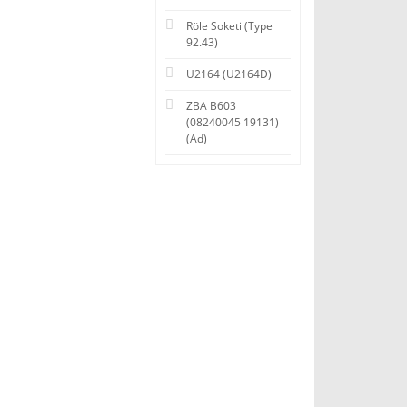
Röle Soketi (Type
92.43)
U2164 (U2164D)
ZBA B603
(08240045 19131)
(Ad)