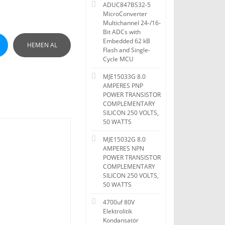
ADUC847BS32-5
MicroConverter
Multichannel 24-/16-
Bit ADCs with
Embedded 62 kB
HEMEN AL
Flash and Single-
Cycle MCU
MJE15033G 8.0
AMPERES PNP
POWER TRANSISTOR
COMPLEMENTARY
SILICON 250 VOLTS,
50 WATTS
MJE15032G 8.0
AMPERES NPN
POWER TRANSISTOR
COMPLEMENTARY
SILICON 250 VOLTS,
50 WATTS
4700uf 80V
Elektrolitik
Kondansatör