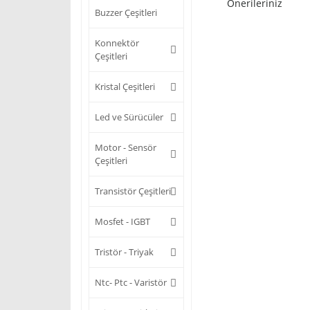
Önerileriniz
Buzzer Çeşitleri
Konnektör
Çeşitleri
Kristal Çeşitleri
Led ve Sürücüler
Motor - Sensör
Çeşitleri
Transistör Çeşitleri
Mosfet - IGBT
Tristör - Triyak
Ntc- Ptc - Varistör