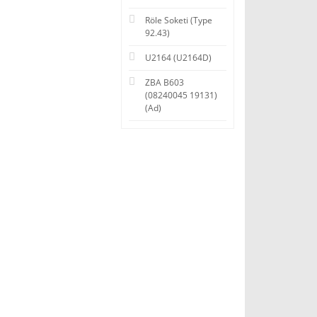
Röle Soketi (Type
92.43)
U2164 (U2164D)
ZBA B603
(08240045 19131)
(Ad)