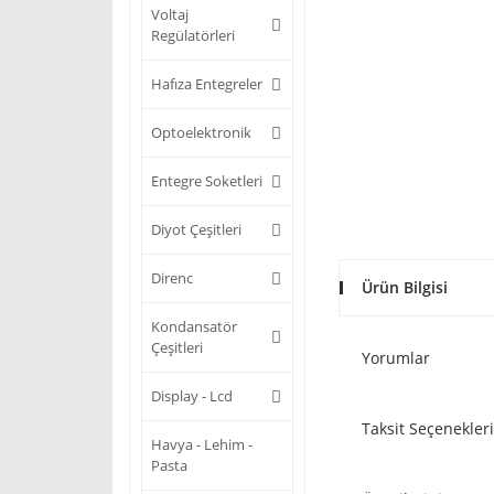
Voltaj
Regülatörleri
Hafıza Entegreler
Optoelektronik
Entegre Soketleri
Diyot Çeşitleri
Direnc
Ürün Bilgisi
Kondansatör
Çeşitleri
Yorumlar
Display - Lcd
Taksit Seçenekleri
Havya - Lehim -
Pasta