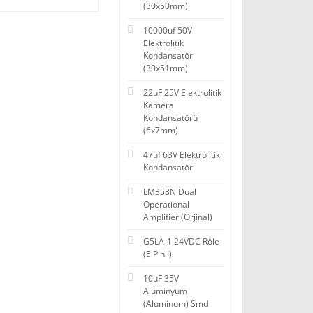
(30x50mm)
10000uf 50V
Elektrolitik
Kondansatör
(30x51mm)
22uF 25V Elektrolitik
Kamera
Kondansatörü
(6x7mm)
47uf 63V Elektrolitik
Kondansatör
LM358N Dual
Operational
Amplifier (Orjinal)
G5LA-1 24VDC Röle
(5 Pinli)
10uF 35V
Alüminyum
(Aluminum) Smd