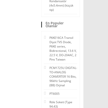
Kondansatör
(4x5.4mm) (küçük
tip)
En Populer
Olanlar
P6KE16CA Transil
Diyot TVS Diode,
P6KE series,
Bidirectional, 13.6 V,
22.5 V, DO-204AC, 2
Pins Taiwan
PCM1725U DIGITAL-
TO-ANALOG
CONVERTER 16 Bits,
96kHz Sampling
(BB) Orjinal
PT6005
Röle Soketi (Type
94.43)