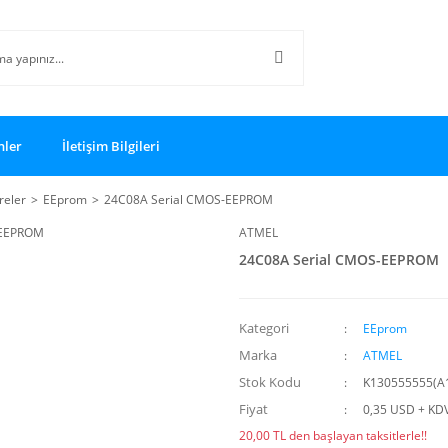
nler
İletişim Bilgileri
reler
EEprom
24C08A Serial CMOS-EEPROM
ATMEL
24C08A Serial CMOS-EEPROM
Kategori
EEprom
Marka
ATMEL
Stok Kodu
K130555555(A
Fiyat
0,35 USD + KD
20,00 TL den başlayan taksitlerle!!