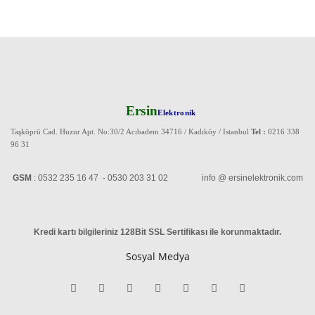
Ersin
Elektronik
Taşköprü Cad. Huzur Apt. No:30/2 Acıbadem 34716 / Kadıköy / Istanbul
Tel :
0216 338
96 31
GSM
: 0532 235 16 47 - 0530 203 31 02 info @ ersinelektronik.com
Kredi kartı bilgileriniz 128Bit SSL Sertifikası ile korunmaktadır
.
Sosyal Medya