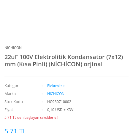
NICHICON
22uF 100V Elektrolitik Kondansatör (7x12)
mm (Kısa Pinli) (NİCHİCON) orjinal
Kategori
Elektrolitik
Marka
NICHICON
Stok Kodu
HO230710002
Fiyat
0,10 USD + KDV
5,71 TL den başlayan taksitlerle!!
5,71 TL