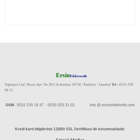
Ersin
Elektronik
Taşköprü Cad. Huzur Apt. No:30/2 Acıbadem 34716 / Kadıköy / Istanbul
Tel :
0216 338
96 31
GSM
: 0532 235 16 47 - 0530 203 31 02 info @ ersinelektronik.com
Kredi kartı bilgileriniz 128Bit SSL Sertifikası ile korunmaktadır
.
Sosyal Medya