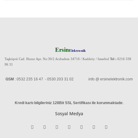
Ersin
Elektronik
Taşköprü Cad. Huzur Apt. No:30/2 Acıbadem 34716 / Kadıköy / Istanbul
Tel :
0216 338
96 31
GSM
: 0532 235 16 47 - 0530 203 31 02 info @ ersinelektronik.com
Kredi kartı bilgileriniz 128Bit SSL Sertifikası ile korunmaktadır
.
Sosyal Medya