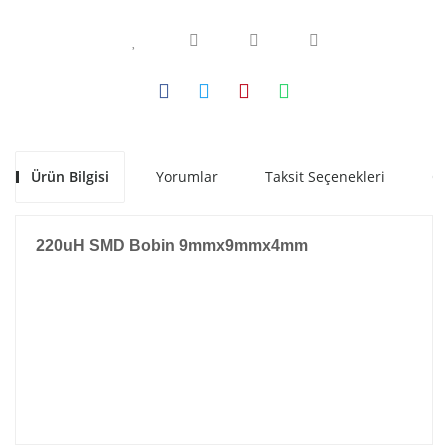
Ürün Bilgisi
Yorumlar
Taksit Seçenekleri
Ön
220uH SMD Bobin 9mmx9mmx4mm