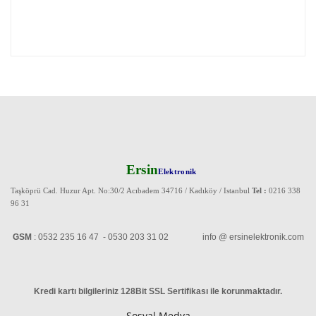
Ersin
Elektronik
Taşköprü Cad. Huzur Apt. No:30/2 Acıbadem 34716 / Kadıköy / Istanbul
Tel :
0216 338
96 31
GSM
: 0532 235 16 47 - 0530 203 31 02 info @ ersinelektronik.com
Kredi kartı bilgileriniz 128Bit SSL Sertifikası ile korunmaktadır
.
Sosyal Medya