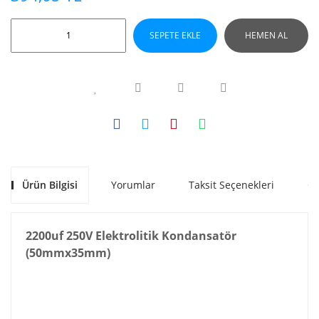
SEPETE EKLE
HEMEN AL
Ürün Bilgisi
Yorumlar
Taksit Seçenekleri
Ön
2200uf 250V Elektrolitik Kondansatör
(50mmx35mm)