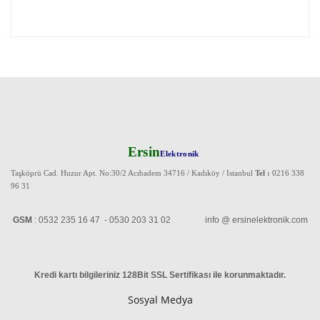
Ersin
Elektronik
Taşköprü Cad. Huzur Apt. No:30/2 Acıbadem 34716 / Kadıköy / Istanbul
Tel :
0216 338
96 31
GSM
: 0532 235 16 47 - 0530 203 31 02 info @ ersinelektronik.com
Kredi kartı bilgileriniz 128Bit SSL Sertifikası ile korunmaktadır
.
Sosyal Medya