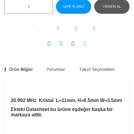
SEPETE EKLE
HEMEN AL
Ürün Bilgisi
Yorumlar
Taksit Seçenekleri
Ön
20.992 MHz Kristal L=11mm, H=6.5mm W=3.5mm
Ekteki Datasheet bu ürüne eşdeğer başka bir
markaya aittir.