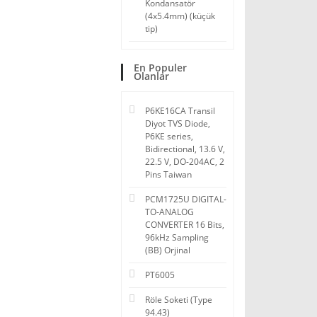
Kondansatör
(4x5.4mm) (küçük
tip)
En Populer
Olanlar
P6KE16CA Transil
Diyot TVS Diode,
P6KE series,
Bidirectional, 13.6 V,
22.5 V, DO-204AC, 2
Pins Taiwan
PCM1725U DIGITAL-
TO-ANALOG
CONVERTER 16 Bits,
96kHz Sampling
(BB) Orjinal
PT6005
Röle Soketi (Type
94.43)