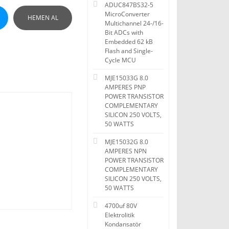
ADUC847BS32-5
MicroConverter
HEMEN AL
Multichannel 24-/16-
Bit ADCs with
Embedded 62 kB
Flash and Single-
Cycle MCU
MJE15033G 8.0
AMPERES PNP
POWER TRANSISTOR
COMPLEMENTARY
SILICON 250 VOLTS,
50 WATTS
MJE15032G 8.0
AMPERES NPN
POWER TRANSISTOR
COMPLEMENTARY
SILICON 250 VOLTS,
50 WATTS
4700uf 80V
Elektrolitik
Kondansatör