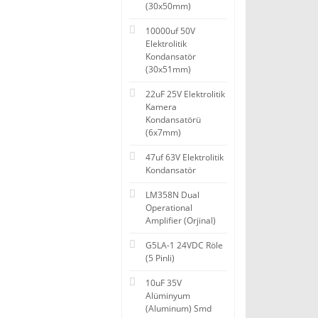
(30x50mm)
10000uf 50V
Elektrolitik
Kondansatör
(30x51mm)
22uF 25V Elektrolitik
Kamera
Kondansatörü
(6x7mm)
47uf 63V Elektrolitik
Kondansatör
LM358N Dual
Operational
Amplifier (Orjinal)
G5LA-1 24VDC Röle
(5 Pinli)
10uF 35V
Alüminyum
(Aluminum) Smd