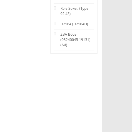
Röle Soketi (Type
92.43)
U2164 (U2164D)
ZBA B603
(08240045 19131)
(Ad)