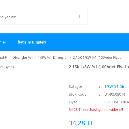
nler
İletişim Bilgileri
al Film Dirençler %1
1/8W %1 Dirençler
2.15K 1/8W %1 (100Adet Fiyatı)
2.15K 1/8W %1 (100Adet Fiyatı)
Kategori
1/8W %1 Diren
Stok Kodu
U140508014
Fiyat
0,60 USD + KD
34,28 TL den başlayan taksitlerle!!
34,28 TL