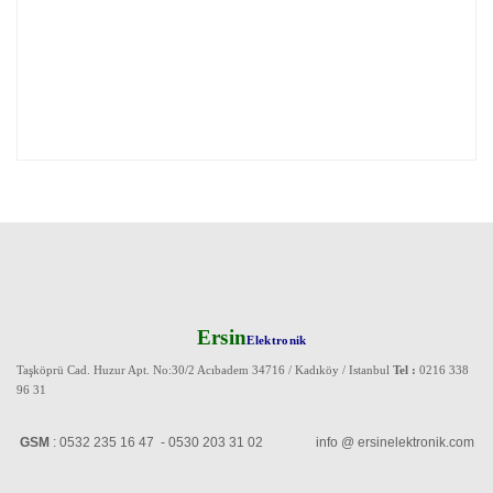
Ersin
Elektronik
Taşköprü Cad. Huzur Apt. No:30/2 Acıbadem 34716 / Kadıköy / Istanbul
Tel :
0216 338
96 31
GSM
: 0532 235 16 47 - 0530 203 31 02 info @ ersinelektronik.com