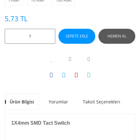
1 Adet
10 Adet
100 Adet
5,73 TL
SEPETE EKLE
HEMEN AL
Ürün Bilgisi
Yorumlar
Taksit Seçenekleri
Ön
1X4mm SMD Tact Switch