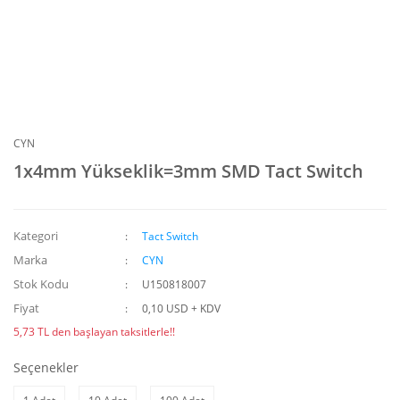
CYN
1x4mm Yükseklik=3mm SMD Tact Switch
Kategori
Tact Switch
Marka
CYN
Stok Kodu
U150818007
Fiyat
0,10 USD + KDV
5,73 TL den başlayan taksitlerle!!
Seçenekler