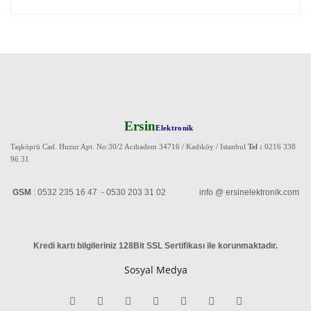
Ersin
Elektronik
Taşköprü Cad. Huzur Apt. No:30/2 Acıbadem 34716 / Kadıköy / Istanbul
Tel :
0216 338
96 31
GSM
: 0532 235 16 47 - 0530 203 31 02 info @ ersinelektronik.com
Kredi kartı bilgileriniz 128Bit SSL Sertifikası ile korunmaktadır
.
Sosyal Medya