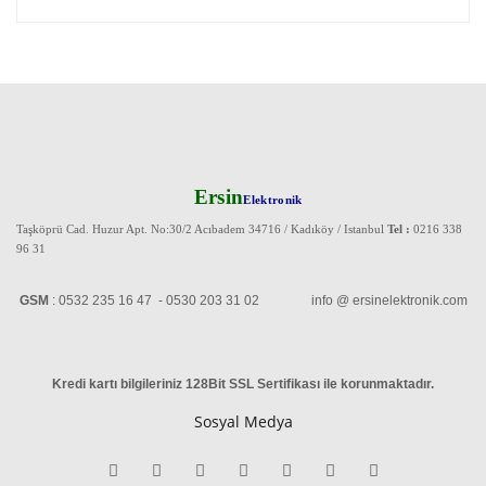
Ersin
Elektronik
Taşköprü Cad. Huzur Apt. No:30/2 Acıbadem 34716 / Kadıköy / Istanbul
Tel :
0216 338
96 31
GSM
: 0532 235 16 47 - 0530 203 31 02 info @ ersinelektronik.com
Kredi kartı bilgileriniz 128Bit SSL Sertifikası ile korunmaktadır
.
Sosyal Medya