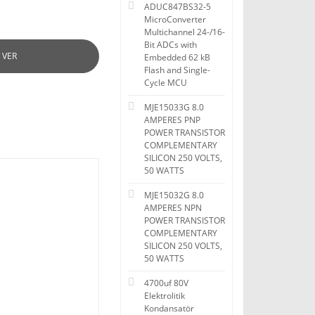
ADUC847BS32-5
MicroConverter
Multichannel 24-/16-
Bit ADCs with
 VER
Embedded 62 kB
Flash and Single-
Cycle MCU
MJE15033G 8.0
AMPERES PNP
POWER TRANSISTOR
COMPLEMENTARY
SILICON 250 VOLTS,
50 WATTS
MJE15032G 8.0
AMPERES NPN
POWER TRANSISTOR
COMPLEMENTARY
SILICON 250 VOLTS,
50 WATTS
4700uf 80V
Elektrolitik
Kondansatör