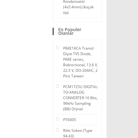
Kondansatör
(4x5.4mm) (küçük
tip)
En Populer
Olanlar
P6KE16CA Transil
Diyot TVS Diode,
P6KE series,
Bidirectional, 13.6 V,
22.5 V, DO-204AC, 2
Pins Taiwan
PCM1725U DIGITAL-
TO-ANALOG
CONVERTER 16 Bits,
96kHz Sampling
(BB) Orjinal
PT6005
Röle Soketi (Type
94.43)