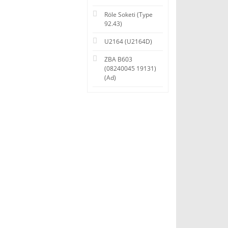
Röle Soketi (Type
92.43)
U2164 (U2164D)
ZBA B603
(08240045 19131)
(Ad)