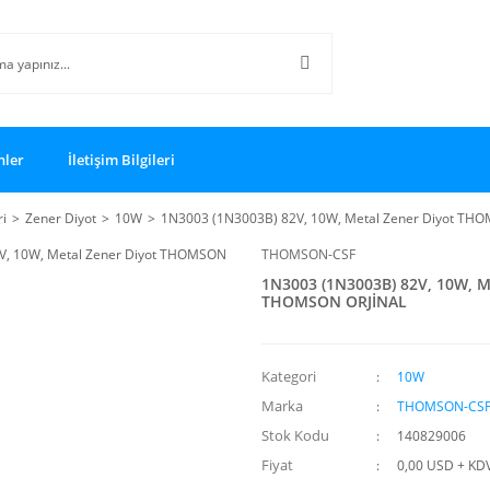
nler
İletişim Bilgileri
ri
Zener Diyot
10W
1N3003 (1N3003B) 82V, 10W, Metal Zener Diyot TH
THOMSON-CSF
1N3003 (1N3003B) 82V, 10W, M
THOMSON ORJİNAL
Kategori
10W
Marka
THOMSON-CS
Stok Kodu
140829006
Fiyat
0,00 USD + KD