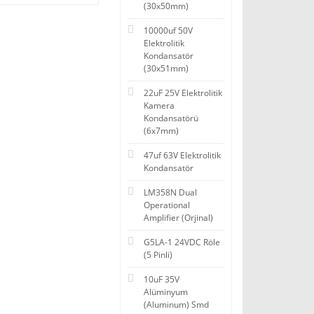
(30x50mm)
10000uf 50V
Elektrolitik
Kondansatör
(30x51mm)
22uF 25V Elektrolitik
Kamera
Kondansatörü
(6x7mm)
47uf 63V Elektrolitik
Kondansatör
LM358N Dual
Operational
Amplifier (Orjinal)
G5LA-1 24VDC Röle
(5 Pinli)
10uF 35V
Alüminyum
(Aluminum) Smd