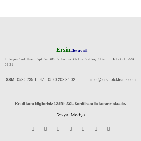
Ersin
Elektronik
Taşköprü Cad. Huzur Apt. No:30/2 Acıbadem 34716 / Kadıköy / Istanbul
Tel :
0216 338
96 31
GSM
: 0532 235 16 47 - 0530 203 31 02 info @ ersinelektronik.com
Kredi kartı bilgileriniz 128Bit SSL Sertifikası ile korunmaktadır
.
Sosyal Medya