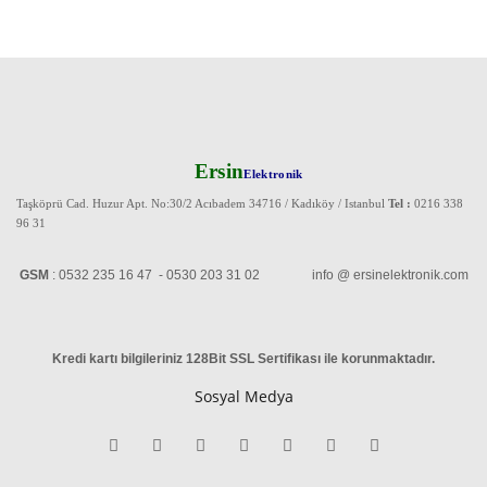
Ersin
Elektronik
Taşköprü Cad. Huzur Apt. No:30/2 Acıbadem 34716 / Kadıköy / Istanbul
Tel :
0216 338
96 31
GSM
: 0532 235 16 47 - 0530 203 31 02 info @ ersinelektronik.com
Kredi kartı bilgileriniz 128Bit SSL Sertifikası ile korunmaktadır
.
Sosyal Medya