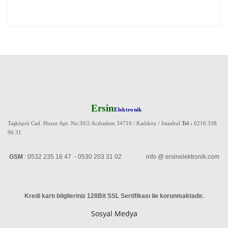
Ersin
Elektronik
Taşköprü Cad. Huzur Apt. No:30/2 Acıbadem 34716 / Kadıköy / Istanbul
Tel :
0216 338
96 31
GSM
: 0532 235 16 47 - 0530 203 31 02 info @ ersinelektronik.com
Kredi kartı bilgileriniz 128Bit SSL Sertifikası ile korunmaktadır
.
Sosyal Medya