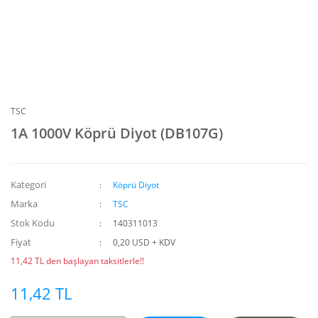
TSC
1A 1000V Köprü Diyot (DB107G)
Kategori
Köprü Diyot
Marka
TSC
Stok Kodu
140311013
Fiyat
0,20 USD + KDV
11,42 TL den başlayan taksitlerle!!
11,42 TL