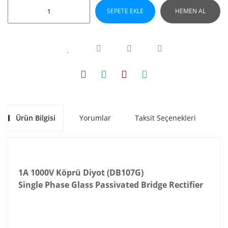
SEPETE EKLE
HEMEN AL
Ürün Bilgisi
Yorumlar
Taksit Seçenekleri
Ön
1A 1000V Köprü Diyot (DB107G)
Single Phase Glass Passivated Bridge Rectifier