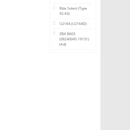
Röle Soketi (Type
92.43)
U2164 (U2164D)
ZBA B603
(08240045 19131)
(Ad)