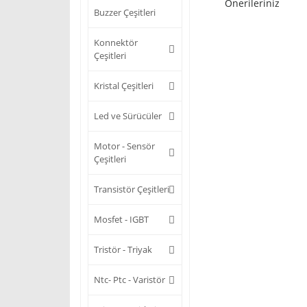
Önerileriniz
Buzzer Çeşitleri
Konnektör
Çeşitleri
Kristal Çeşitleri
Led ve Sürücüler
Motor - Sensör
Çeşitleri
Transistör Çeşitleri
Mosfet - IGBT
Tristör - Triyak
Ntc- Ptc - Varistör