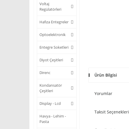
Voltaj
Regülatörleri
Hafıza Entegreler
Optoelektronik
Entegre Soketleri
Diyot Çeşitleri
Direnc
Ürün Bilgisi
Kondansatör
Çeşitleri
Yorumlar
Display - Lcd
Taksit Seçenekleri
Havya - Lehim -
Pasta