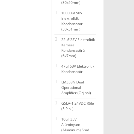
(30x50mm)
10000uf 50V
Elektrolitik
Kondansatör
(30x51mm)
22uF 25V Elektrolitik
Kamera
Kondansatörü
(6x7mm)
47uf 63V Elektrolitik
Kondansatör
LM358N Dual
Operational
Amplifier (Orjinal)
G5LA-1 24VDC Röle
(5 Pinli)
10uF 35V
Alüminyum
(Aluminum) Smd