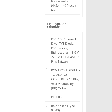
Kondansatör
(4x5.4mm) (küçük
tip)
En Populer
Olanlar
P6KE16CA Transil
Diyot TVS Diode,
P6KE series,
Bidirectional, 13.6 V,
22.5 V, DO-204AC, 2
Pins Taiwan
PCM1725U DIGITAL-
TO-ANALOG
CONVERTER 16 Bits,
96kHz Sampling
(BB) Orjinal
PT6005
Röle Soketi (Type
94.43)