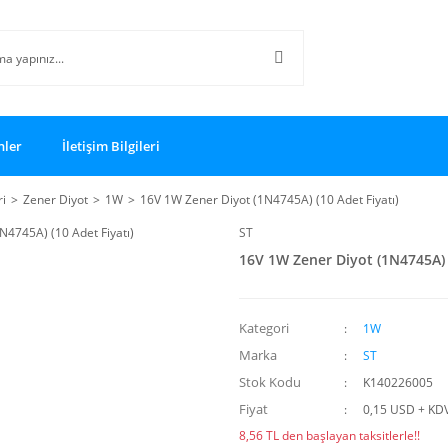
nler
İletişim Bilgileri
ri
Zener Diyot
1W
16V 1W Zener Diyot (1N4745A) (10 Adet Fiyatı)
ST
16V 1W Zener Diyot (1N4745A) (
Kategori
1W
Marka
ST
Stok Kodu
K140226005
Fiyat
0,15 USD + KD
8,56 TL den başlayan taksitlerle!!