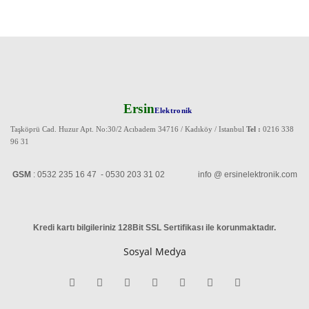
Ersin
Elektronik
Taşköprü Cad. Huzur Apt. No:30/2 Acıbadem 34716 / Kadıköy / Istanbul
Tel :
0216 338
96 31
GSM
: 0532 235 16 47 - 0530 203 31 02 info @ ersinelektronik.com
Kredi kartı bilgileriniz 128Bit SSL Sertifikası ile korunmaktadır
.
Sosyal Medya