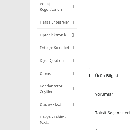
Voltaj
Regülatörleri
Hafıza Entegreler
Optoelektronik
Entegre Soketleri
Diyot Çeşitleri
Direnc
Ürün Bilgisi
Kondansatör
Çeşitleri
Yorumlar
Display - Lcd
Taksit Seçenekleri
Havya - Lehim -
Pasta