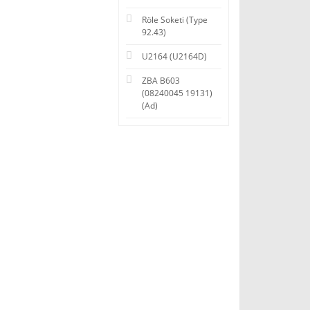
Röle Soketi (Type
92.43)
U2164 (U2164D)
ZBA B603
(08240045 19131)
(Ad)