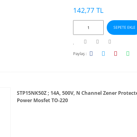
142,77 TL
SEPETE EKLE
Paylaş :
STP15NK50Z ; 14A, 500V, N Channel Zener Protec
Power Mosfet TO-220