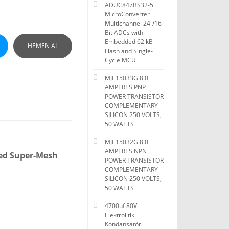
ADUC847BS32-5
MicroConverter
Multichannel 24-/16-
Bit ADCs with
Embedded 62 kB
HEMEN AL
Flash and Single-
Cycle MCU
MJE15033G 8.0
AMPERES PNP
POWER TRANSISTOR
COMPLEMENTARY
SILICON 250 VOLTS,
50 WATTS
MJE15032G 8.0
AMPERES NPN
ted Super-Mesh
POWER TRANSISTOR
COMPLEMENTARY
SILICON 250 VOLTS,
50 WATTS
4700uf 80V
Elektrolitik
Kondansatör