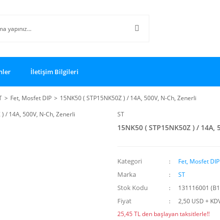
nler
İletişim Bilgileri
T
Fet, Mosfet DIP
15NK50 ( STP15NK50Z ) / 14A, 500V, N-Ch, Zenerli
ST
15NK50 ( STP15NK50Z ) / 14A, 5
Kategori
Fet, Mosfet DIP
Marka
ST
Stok Kodu
131116001 (B1
Fiyat
2,50 USD + KD
25,45 TL den başlayan taksitlerle!!