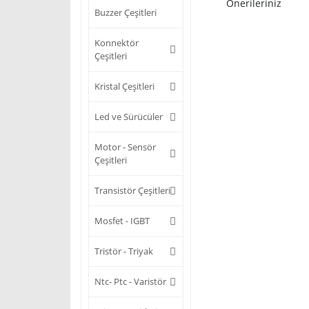
Önerileriniz
Buzzer Çeşitleri
Konnektör
Çeşitleri
Kristal Çeşitleri
Led ve Sürücüler
Motor - Sensör
Çeşitleri
Transistör Çeşitleri
Mosfet - IGBT
Tristör - Triyak
Ntc- Ptc - Varistör