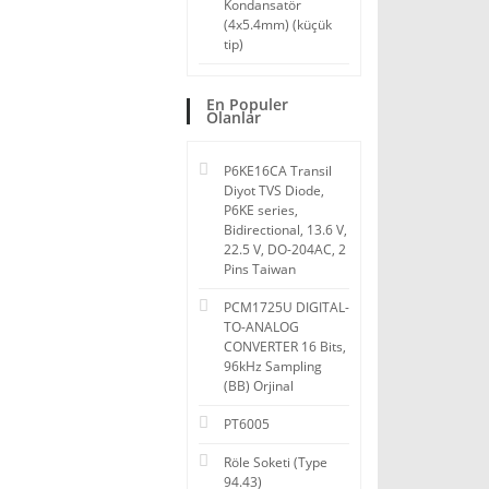
Kondansatör
(4x5.4mm) (küçük
tip)
En Populer
Olanlar
P6KE16CA Transil
Diyot TVS Diode,
P6KE series,
Bidirectional, 13.6 V,
22.5 V, DO-204AC, 2
Pins Taiwan
PCM1725U DIGITAL-
TO-ANALOG
CONVERTER 16 Bits,
96kHz Sampling
(BB) Orjinal
PT6005
Röle Soketi (Type
94.43)