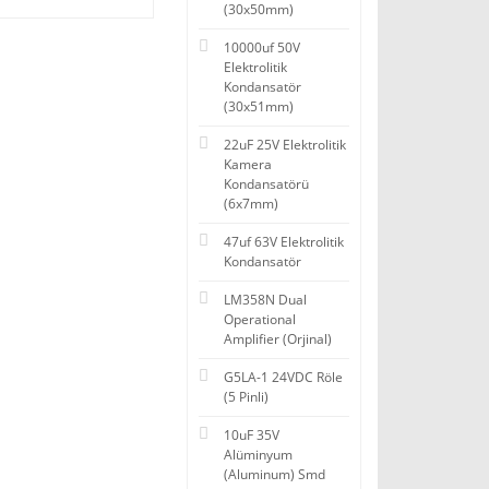
(30x50mm)
10000uf 50V
Elektrolitik
Kondansatör
(30x51mm)
22uF 25V Elektrolitik
Kamera
Kondansatörü
(6x7mm)
47uf 63V Elektrolitik
Kondansatör
LM358N Dual
Operational
Amplifier (Orjinal)
G5LA-1 24VDC Röle
(5 Pinli)
10uF 35V
Alüminyum
(Aluminum) Smd