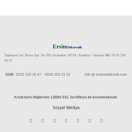
Ersin
Elektronik
Taşköprü Cad. Huzur Apt. No:30/2 Acıbadem 34716 / Kadıköy / Istanbul
Tel :
0216 338
96 31
GSM
: 0532 235 16 47 - 0530 203 31 02 info @ ersinelektronik.com
Kredi kartı bilgileriniz 128Bit SSL Sertifikası ile korunmaktadır
.
Sosyal Medya