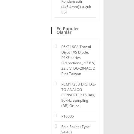
Kondansatör
(4x5.4mm) (küçük
tip)
En Populer
Olanlar
P6KE16CA Transil
Diyot TVS Diode,
P6KE series,
Bidirectional, 13.6 V,
22.5 V, DO-204AC, 2
Pins Taiwan
PCM1725U DIGITAL-
TO-ANALOG
CONVERTER 16 Bits,
96kHz Sampling
(BB) Orjinal
PT6005
Röle Soketi (Type
94.43)