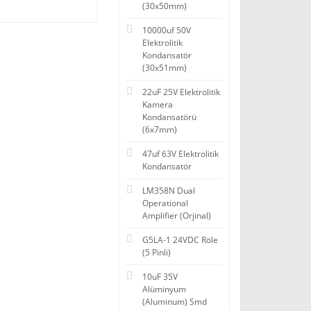
(30x50mm)
10000uf 50V
Elektrolitik
Kondansatör
(30x51mm)
22uF 25V Elektrolitik
Kamera
Kondansatörü
(6x7mm)
47uf 63V Elektrolitik
Kondansatör
LM358N Dual
Operational
Amplifier (Orjinal)
G5LA-1 24VDC Röle
(5 Pinli)
10uF 35V
Alüminyum
(Aluminum) Smd