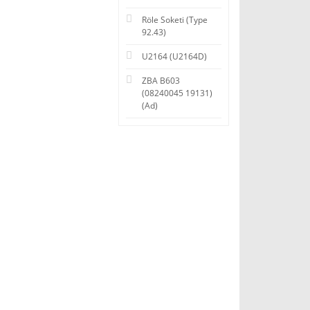
Röle Soketi (Type
92.43)
U2164 (U2164D)
ZBA B603
(08240045 19131)
(Ad)