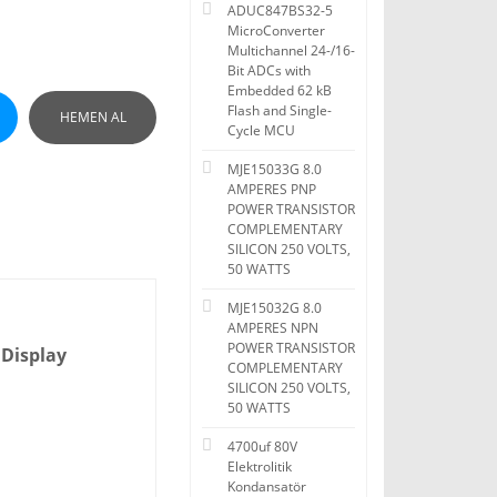
ADUC847BS32-5
MicroConverter
Multichannel 24-/16-
Bit ADCs with
Embedded 62 kB
Flash and Single-
HEMEN AL
Cycle MCU
MJE15033G 8.0
AMPERES PNP
POWER TRANSISTOR
COMPLEMENTARY
SILICON 250 VOLTS,
50 WATTS
MJE15032G 8.0
AMPERES NPN
POWER TRANSISTOR
 Display
COMPLEMENTARY
SILICON 250 VOLTS,
50 WATTS
4700uf 80V
Elektrolitik
Kondansatör