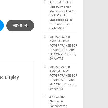
ADUC847BS32-5
MicroConverter
Multichannel 24-/16-
Bit ADCs with
Embedded 62 kB
Flash and Single-
HEMEN AL
Cycle MCU
MJE15033G 8.0
AMPERES PNP
POWER TRANSISTOR
COMPLEMENTARY
SILICON 250 VOLTS,
50 WATTS
MJE15032G 8.0
AMPERES NPN
POWER TRANSISTOR
ed Display
COMPLEMENTARY
SILICON 250 VOLTS,
50 WATTS
4700uf 80V
Elektrolitik
Kondansatör