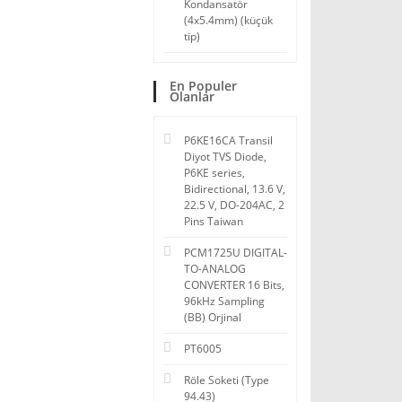
Kondansatör
(4x5.4mm) (küçük
tip)
En Populer
Olanlar
P6KE16CA Transil
Diyot TVS Diode,
P6KE series,
Bidirectional, 13.6 V,
22.5 V, DO-204AC, 2
Pins Taiwan
PCM1725U DIGITAL-
TO-ANALOG
CONVERTER 16 Bits,
96kHz Sampling
(BB) Orjinal
PT6005
Röle Soketi (Type
94.43)