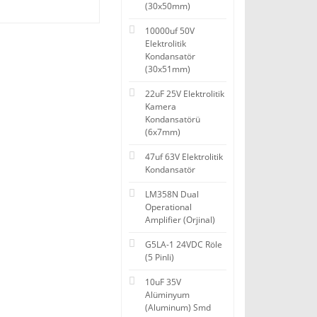
(30x50mm)
10000uf 50V
Elektrolitik
Kondansatör
(30x51mm)
22uF 25V Elektrolitik
Kamera
Kondansatörü
(6x7mm)
47uf 63V Elektrolitik
Kondansatör
LM358N Dual
Operational
Amplifier (Orjinal)
G5LA-1 24VDC Röle
(5 Pinli)
10uF 35V
Alüminyum
(Aluminum) Smd