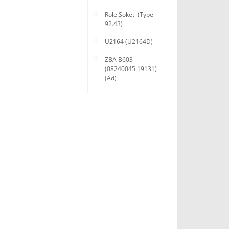
Röle Soketi (Type
92.43)
U2164 (U2164D)
ZBA B603
(08240045 19131)
(Ad)