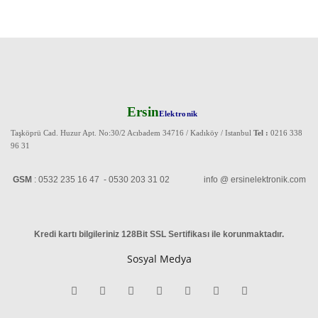
Ersin
Elektronik
Taşköprü Cad. Huzur Apt. No:30/2 Acıbadem 34716 / Kadıköy / Istanbul
Tel :
0216 338
96 31
GSM
: 0532 235 16 47 - 0530 203 31 02 info @ ersinelektronik.com
Kredi kartı bilgileriniz 128Bit SSL Sertifikası ile korunmaktadır
.
Sosyal Medya