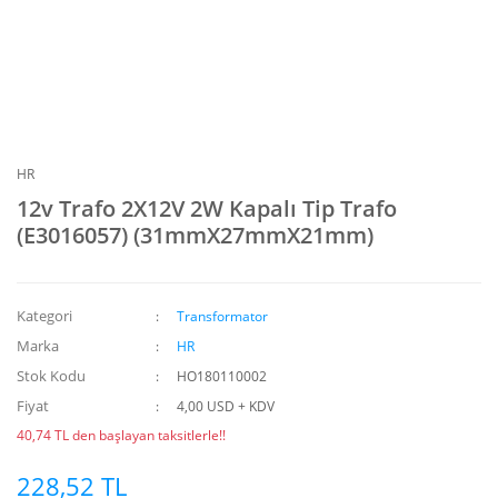
HR
12v Trafo 2X12V 2W Kapalı Tip Trafo
(E3016057) (31mmX27mmX21mm)
Kategori
Transformator
Marka
HR
Stok Kodu
HO180110002
Fiyat
4,00 USD + KDV
40,74 TL den başlayan taksitlerle!!
228,52 TL