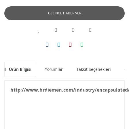
GELİNCE HABER VER
Ürün Bilgisi
Yorumlar
Taksit Seçenekleri
Ön
http://www.hrdiemen.com/industry/encapsulated