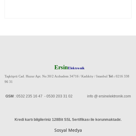
Ersin
Elektronik
Taşköprü Cad. Huzur Apt. No:30/2 Acıbadem 34716 / Kadıköy / Istanbul
Tel :
0216 338
96 31
GSM
: 0532 235 16 47 - 0530 203 31 02 info @ ersinelektronik.com
Kredi kartı bilgileriniz 128Bit SSL Sertifikası ile korunmaktadır
.
Sosyal Medya