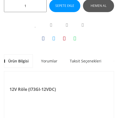
SEPETE EKLE
HEMEN AL
Ürün Bilgisi
Yorumlar
Taksit Seçenekleri
Ön
12V Röle (I73GI-12VDC)