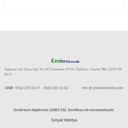
Ersin
Elektronik
Taşköprü Cad. Huzur Apt. No:30/2 Acıbadem 34716 / Kadıköy / Istanbul
Tel :
0216 338
96 31
GSM
: 0532 235 16 47 - 0530 203 31 02 info @ ersinelektronik.com
Kredi kartı bilgileriniz 128Bit SSL Sertifikası ile korunmaktadır
.
Sosyal Medya