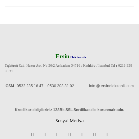
Ersin
Elektronik
Taşköprü Cad. Huzur Apt. No:30/2 Acıbadem 34716 / Kadıköy / Istanbul
Tel :
0216 338
96 31
GSM
: 0532 235 16 47 - 0530 203 31 02 info @ ersinelektronik.com
Kredi kartı bilgileriniz 128Bit SSL Sertifikası ile korunmaktadır
.
Sosyal Medya