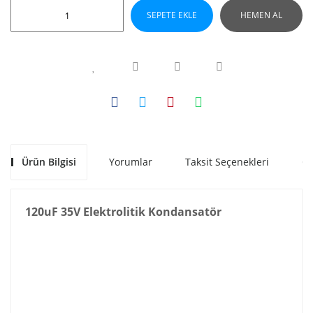
SEPETE EKLE
HEMEN AL
Ürün Bilgisi
Yorumlar
Taksit Seçenekleri
Ön
120uF 35V Elektrolitik Kondansatör