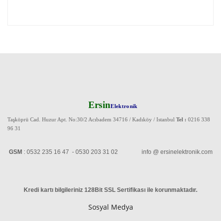
Ersin
Elektronik
Taşköprü Cad. Huzur Apt. No:30/2 Acıbadem 34716 / Kadıköy / Istanbul
Tel :
0216 338
96 31
GSM
: 0532 235 16 47 - 0530 203 31 02 info @ ersinelektronik.com
Kredi kartı bilgileriniz 128Bit SSL Sertifikası ile korunmaktadır
.
Sosyal Medya