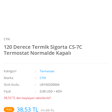
CYN
120 Derece Termik Sigorta CS-7C
Termostat Normalde Kapalı
Kategori
Termostat
Marka
CYN
Stok Kodu
UK160209004
Fiyat
0,90 USD + KDV
38,53 TL den başlayan taksitlerle!!
38,53 TL
%25
51,38 TL