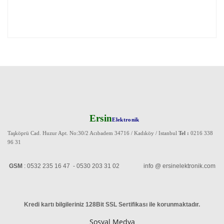
Ersin
Elektronik
Taşköprü Cad. Huzur Apt. No:30/2 Acıbadem 34716 / Kadıköy / Istanbul
Tel :
0216 338
96 31
GSM
: 0532 235 16 47 - 0530 203 31 02 info @ ersinelektronik.com
Kredi kartı bilgileriniz 128Bit SSL Sertifikası ile korunmaktadır
.
Sosyal Medya