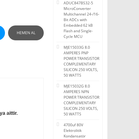
ADUC847BS32-5
MicroConverter
Multichannel 24-/16-
Bit ADCs with
Embedded 62 kB
Flash and Single-
HEMEN AL
Cycle MCU
MJE15033G 8.0
AMPERES PNP
POWER TRANSISTOR
COMPLEMENTARY
SILICON 250 VOLTS,
50 WATTS
MJE15032G 8.0
AMPERES NPN
POWER TRANSISTOR
COMPLEMENTARY
SILICON 250 VOLTS,
 aittir.
50 WATTS
4700uf 80V
Elektrolitik
Kondansatör