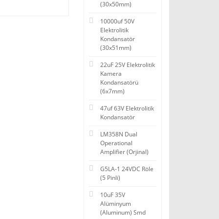
(30x50mm)
10000uf 50V
Elektrolitik
Kondansatör
(30x51mm)
22uF 25V Elektrolitik
Kamera
Kondansatörü
(6x7mm)
47uf 63V Elektrolitik
Kondansatör
LM358N Dual
Operational
Amplifier (Orjinal)
G5LA-1 24VDC Röle
(5 Pinli)
10uF 35V
Alüminyum
(Aluminum) Smd