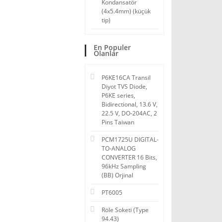
Kondansatör
(4x5.4mm) (küçük
tip)
En Populer
Olanlar
P6KE16CA Transil
Diyot TVS Diode,
P6KE series,
Bidirectional, 13.6 V,
22.5 V, DO-204AC, 2
Pins Taiwan
PCM1725U DIGITAL-
TO-ANALOG
CONVERTER 16 Bits,
96kHz Sampling
(BB) Orjinal
PT6005
Röle Soketi (Type
94.43)