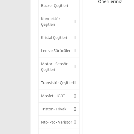
Önerileriniz
Buzzer Çeşitleri
Konnektör
Çeşitleri
Kristal Çeşitleri
Led ve Sürücüler
Motor - Sensör
Çeşitleri
Transistör Çeşitleri
Mosfet - IGBT
Tristör - Triyak
Ntc- Ptc - Varistör