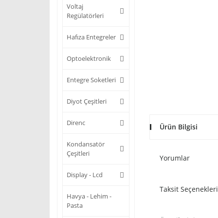
Voltaj
Regülatörleri
Hafıza Entegreler
Optoelektronik
Entegre Soketleri
Diyot Çeşitleri
Direnc
Ürün Bilgisi
Kondansatör
Çeşitleri
Yorumlar
Display - Lcd
Taksit Seçenekleri
Havya - Lehim -
Pasta