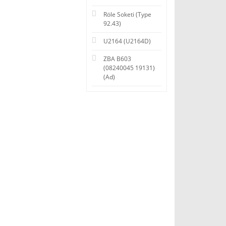
Röle Soketi (Type
92.43)
U2164 (U2164D)
ZBA B603
(08240045 19131)
(Ad)