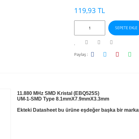
119,93 TL
SEPETE EKLE
Paylaş :
11.880 MHz SMD Kristal (EBQ525S)
UM-1-SMD Type 8.1mmX7.9mmX3.3mm
Ekteki Datasheet bu ürüne eşdeğer başka bir markaya