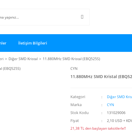
nler
İletişim Bilgileri
eri
Diğer SMD Kristal
11.880MHz SMD Kristal (EBQ525S)
CYN
11.880MHz SMD Kristal (EBQ52
Kategori
Diğer SMD Kris
Marka
CYN
Stok Kodu
131029006
Fiyat
2,10 USD + KD
21,38 TL den başlayan taksitlerle!!