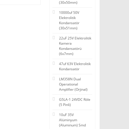
(30x50mm)
10000uf 50V
Elektrolitik
Kondansatör
(30x51mm)
22uF 25V Elektrolitik
Kamera
Kondansatörü
(6x7mm)
47uf 63V Elektrolitik
Kondansatör
LM358N Dual
Operational
Amplifier (Orjinal)
G5LA-1 24VDC Röle
(5 Pinli)
10uF 35V
Alüminyum
(Aluminum) Smd