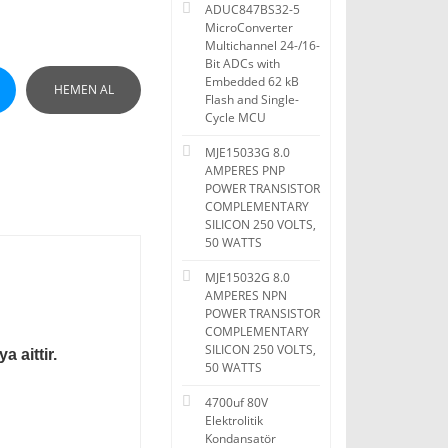
ADUC847BS32-5
MicroConverter
Multichannel 24-/16-
Bit ADCs with
Embedded 62 kB
HEMEN AL
Flash and Single-
Cycle MCU
MJE15033G 8.0
AMPERES PNP
POWER TRANSISTOR
COMPLEMENTARY
SILICON 250 VOLTS,
50 WATTS
MJE15032G 8.0
AMPERES NPN
POWER TRANSISTOR
COMPLEMENTARY
SILICON 250 VOLTS,
 aittir.
50 WATTS
4700uf 80V
Elektrolitik
Kondansatör