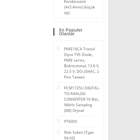
Kondansatör
(4x5.4mm) (küçük
tip)
En Populer
Olanlar
P6KE16CA Transil
Diyot TVS Diode,
P6KE series,
Bidirectional, 13.6 V,
22.5 V, DO-204AC, 2
Pins Taiwan
PCM1725U DIGITAL-
TO-ANALOG
CONVERTER 16 Bits,
96kHz Sampling
(BB) Orjinal
PT6005
Röle Soketi (Type
94.43)