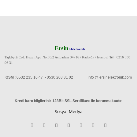
Ersin
Elektronik
Taşköprü Cad. Huzur Apt. No:30/2 Acıbadem 34716 / Kadıköy / Istanbul
Tel :
0216 338
96 31
GSM
: 0532 235 16 47 - 0530 203 31 02 info @ ersinelektronik.com
Kredi kartı bilgileriniz 128Bit SSL Sertifikası ile korunmaktadır
.
Sosyal Medya