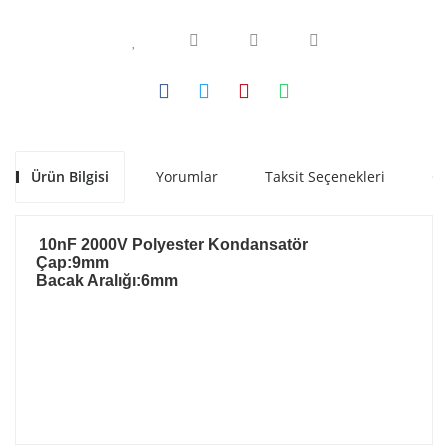
Ürün Bilgisi
Yorumlar
Taksit Seçenekleri
Ön
10nF 2000V Polyester Kondansatör
Çap:9mm
Bacak Aralığı:6
mm