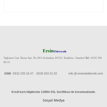
Ersin
Elektronik
Taşköprü Cad. Huzur Apt. No:30/2 Acıbadem 34716 / Kadıköy / Istanbul
Tel :
0216 338
96 31
GSM
: 0532 235 16 47 - 0530 203 31 02 info @ ersinelektronik.com
Kredi kartı bilgileriniz 128Bit SSL Sertifikası ile korunmaktadır
.
Sosyal Medya