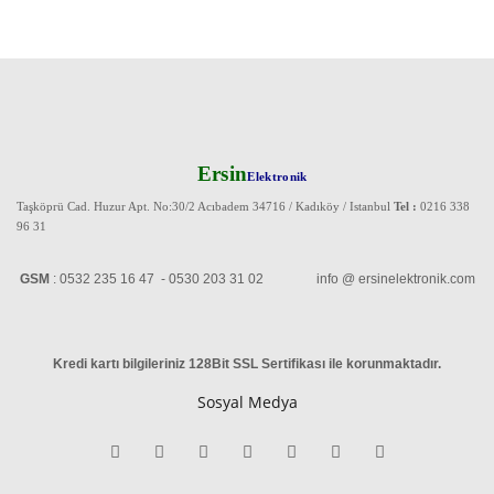
Ersin
Elektronik
Taşköprü Cad. Huzur Apt. No:30/2 Acıbadem 34716 / Kadıköy / Istanbul
Tel :
0216 338
96 31
GSM
: 0532 235 16 47 - 0530 203 31 02 info @ ersinelektronik.com
Kredi kartı bilgileriniz 128Bit SSL Sertifikası ile korunmaktadır
.
Sosyal Medya