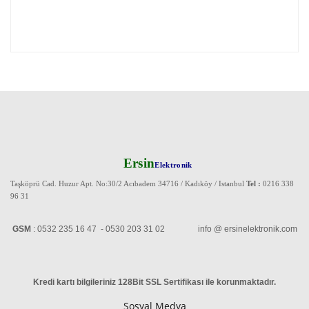
Ersin
Elektronik
Taşköprü Cad. Huzur Apt. No:30/2 Acıbadem 34716 / Kadıköy / Istanbul
Tel :
0216 338
96 31
GSM
: 0532 235 16 47 - 0530 203 31 02 info @ ersinelektronik.com
Kredi kartı bilgileriniz 128Bit SSL Sertifikası ile korunmaktadır
.
Sosyal Medya