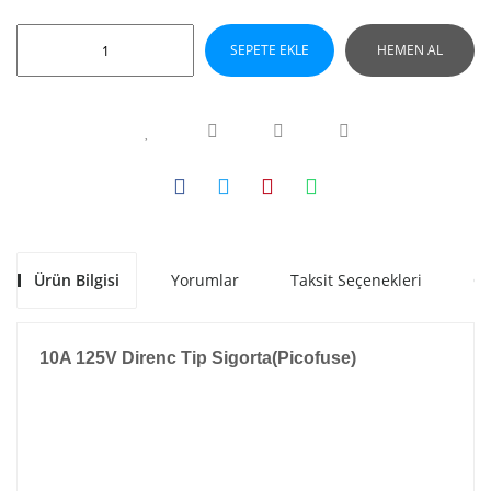
SEPETE EKLE
HEMEN AL
Ürün Bilgisi
Yorumlar
Taksit Seçenekleri
Ön
10A 125V Direnc Tip Sigorta(Picofuse)