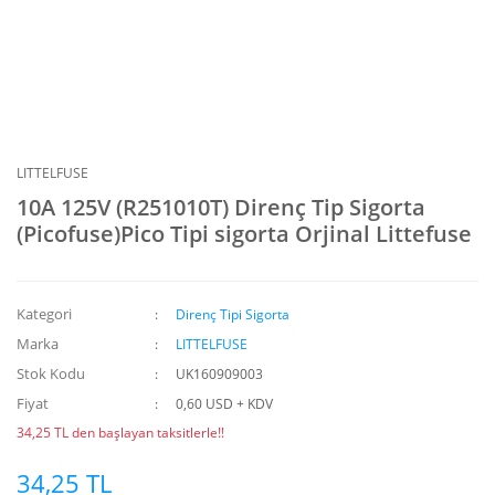
LITTELFUSE
10A 125V (R251010T) Direnç Tip Sigorta
(Picofuse)Pico Tipi sigorta Orjinal Littefuse
Kategori
Direnç Tipi Sigorta
Marka
LITTELFUSE
Stok Kodu
UK160909003
Fiyat
0,60 USD + KDV
34,25 TL den başlayan taksitlerle!!
34,25 TL