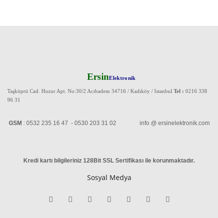
Ersin
Elektronik
Taşköprü Cad. Huzur Apt. No:30/2 Acıbadem 34716 / Kadıköy / Istanbul
Tel :
0216 338
96 31
GSM
: 0532 235 16 47 - 0530 203 31 02 info @ ersinelektronik.com
Kredi kartı bilgileriniz 128Bit SSL Sertifikası ile korunmaktadır
.
Sosyal Medya